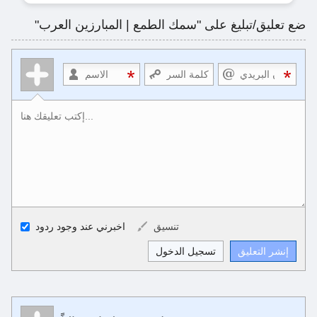
ضع تعليق/تبليغ على "سمك الطمع | المبارزين العرب"
أكواد الـ HTML المسموح بها
تنسيق
اخبرني عند وجود ردود
<b>, <strong>, <u>, <i>, <em>, <s>, <big>, <small>, <sup>,
<sub>, <pre>, <ul>, <ol>, <li>, <blockquote>, <code> escapes
HTML, URLs automagically become links, and [img]URL
here[/img] will display an external image.
تنسيق Markdown