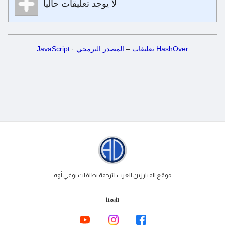
لا يوجد تعليقات حالياً
**Bold**, _underline_, *italic*, ~~strikethrough~~, `highlight`,
```code``` escapes HTML. HTML and Markdown may be
used together in your comment.
HashOver تعليقات
‒
المصدر البرمجي
·
JavaScript
موقع المبارزين العرب لترجمة بطاقات يوغي أوه
تابعنا