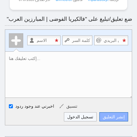
ضع تعليق/تبليغ على "فالكيريا الفوضى | المبارزين العرب"
أكواد الـ HTML المسموح بها
تنسيق
اخبرني عند وجود ردود
<b>, <strong>, <u>, <i>, <em>, <s>, <big>, <small>, <sup>,
<sub>, <pre>, <ul>, <ol>, <li>, <blockquote>, <code> escapes
HTML, URLs automagically become links, and [img]URL
here[/img] will display an external image.