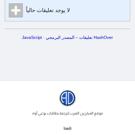
تنسيق Markdown
لا يوجد تعليقات حالياً
**Bold**, _underline_, *italic*, ~~strikethrough~~, `highlight`,
```code``` escapes HTML. HTML and Markdown may be
used together in your comment.
HashOver تعليقات
‒
المصدر البرمجي
·
JavaScript
موقع المبارزين العرب لترجمة بطاقات يوغي أوه
تابعنا