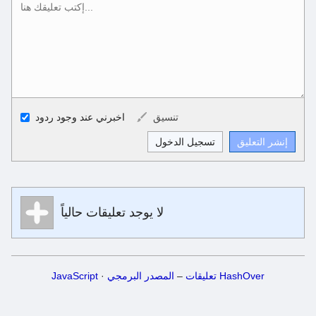
أكواد الـ HTML المسموح بها
تنسيق
اخبرني عند وجود ردود
<b>, <strong>, <u>, <i>, <em>, <s>, <big>, <small>, <sup>,
<sub>, <pre>, <ul>, <ol>, <li>, <blockquote>, <code> escapes
HTML, URLs automagically become links, and [img]URL
here[/img] will display an external image.
تنسيق Markdown
لا يوجد تعليقات حالياً
**Bold**, _underline_, *italic*, ~~strikethrough~~, `highlight`,
```code``` escapes HTML. HTML and Markdown may be
used together in your comment.
HashOver تعليقات
‒
المصدر البرمجي
·
JavaScript