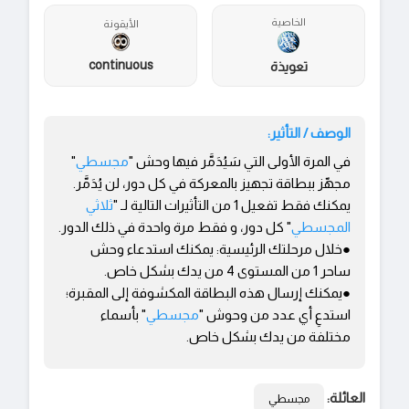
الخاصية
الأيقونة
continuous
تعويذة
الوصف / التأثير:
في المرة الأولى التي سَيُدَمَّر فيها وحش "
مجسطي
"
مجهّز ببطاقة تجهيز بالمعركة في كل دور، لن يُدَمَّر.
يمكنك فقط تفعيل 1 من التأثيرات التالية لـ "
ثلاثي
المجسطي
" كل دور، و فقط مرة واحدة في ذلك الدور.
●خلال مرحلتك الرئيسية: يمكنك استدعاء وحش
ساحر 1 من المستوى 4 من يدك بشكل خاص.
●يمكنك إرسال هذه البطاقة المكشوفة إلى المقبرة؛
استدعِ أي عدد من وحوش "
مجسطي
" بأسماء
مختلفة من يدك بشكل خاص.
العائلة:
مجسطي