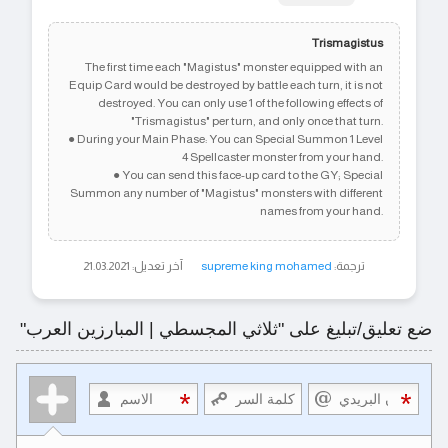
Trismagistus
The first time each "Magistus" monster equipped with an
Equip Card would be destroyed by battle each turn, it is not
destroyed. You can only use 1 of the following effects of
"Trismagistus" per turn, and only once that turn.
● During your Main Phase: You can Special Summon 1 Level
4 Spellcaster monster from your hand.
● You can send this face-up card to the GY; Special
Summon any number of "Magistus" monsters with different
names from your hand.
ترجمة:
supreme king mohamed
آخر تعديل: 21.03.2021
ضع تعليق/تبليغ على "ثلاثي المجسطي | المبارزين العرب"